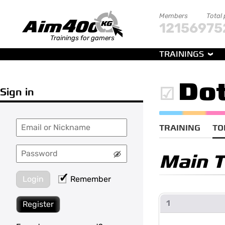
Members
Total
121569
75
Trainings for gamers
TRAININGS
Do
Sign in
TRAINING
TO
Main 
Login
Remember
1
Register