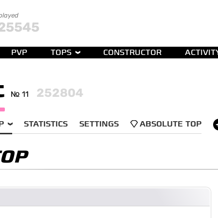
 played
25545
PVP
TOPS
CONSTRUCTOR
ACTIVIT
t
252804
№ 11
P
STATISTICS
SETTINGS
ABSOLUTE TOP
TOP