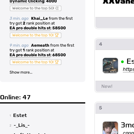
XXVan
Dynamic Clicking
:
4000
Welcome to the top 50! 👏
3 min. ago
Khai_Le
from the first
try got
2
rank position at
EA pro double hits st
:
58500
Welcome to the top 10! 🏆
4
9 min. ago
Aemeath
from the first
try got
1
rank position at
EA pro double hits st
:
68500
•
E
Welcome to the top 10! 🏆
http
Show more...
Online: 47
5
Estet
1
3mo
-_Lis_-
2
спор