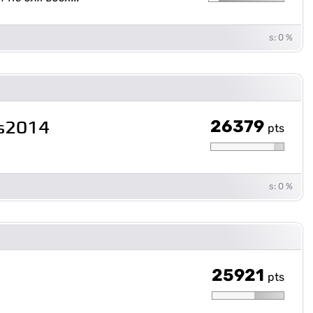
s: 0 %
26379
as2014
pts
s: 0 %
25921
pts