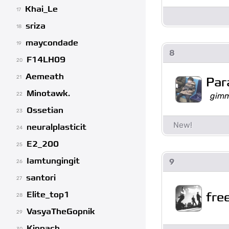
Khai_Le
17
sriza
18
maycondade
19
8
F14LH09
20
Aemeath
21
Par
Minotawk.
gimm
22
Ossetian
23
neuralplasticit
24
E2_200
25
Iamtungingit
9
26
santori
27
fre
Elite_top1
28
VasyaTheGopnik
29
Kinpach