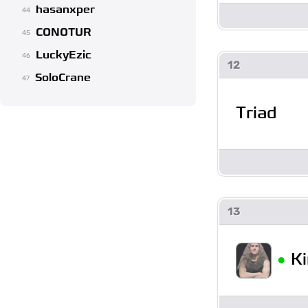
hasanxper
44
CONOTUR
45
LuckyEzic
46
12
SoloCrane
47
Triad
13
•
K