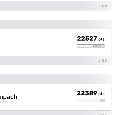
s: 0 %
22527
pts
s: 0 %
22389
pts
inpach