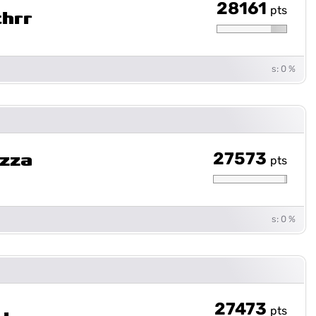
28161
pts
thrr
s: 0 %
27573
izza
pts
s: 0 %
27473
pts