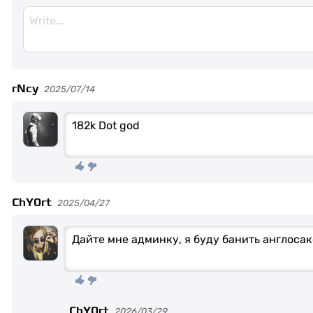
rNcy
2025/07/14
182k Dot god
ChY0rt
2025/04/27
Дайте мне админку, я буду банить англосак
ChY0rt
2026/03/29