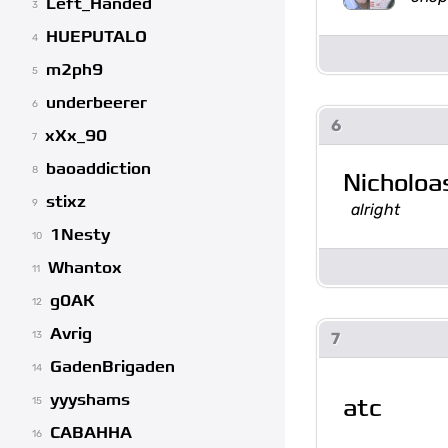
Left_Handed
3
HUEPUTALO
4
m2ph9
5
underbeerer
6
6
xXx_90
7
baoaddiction
8
Nicholo
stixz
9
alright
1Nesty
10
Whantox
11
g0AK
12
Avrig
7
13
GadenBrigaden
14
yyyshams
atc
15
CABAHHA
16