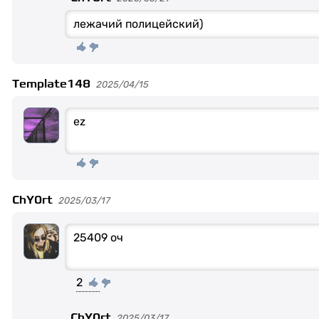
лежачий полицейский)
Template148
2025/04/15
ez
ChY0rt
2025/03/17
25409 оч
2
ChY0rt
2025/03/17