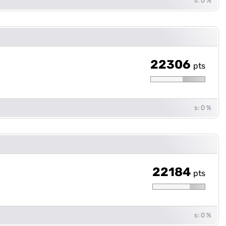
s: 0 %
22306
pts
s: 0 %
22184
pts
s: 0 %