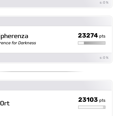
s: 0 %
23274
ipherenza
pts
rence for Darkness
s: 0 %
23103
pts
0rt