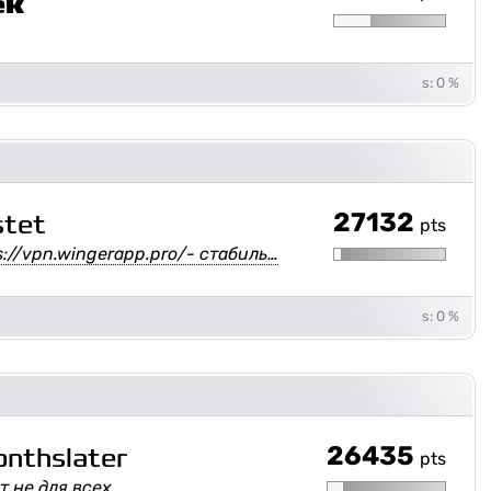
ek
s: 0 %
27132
stet
pts
s://vpn.wingerapp.pro/- стабиль…
s: 0 %
26435
nthslater
pts
т не для всех...