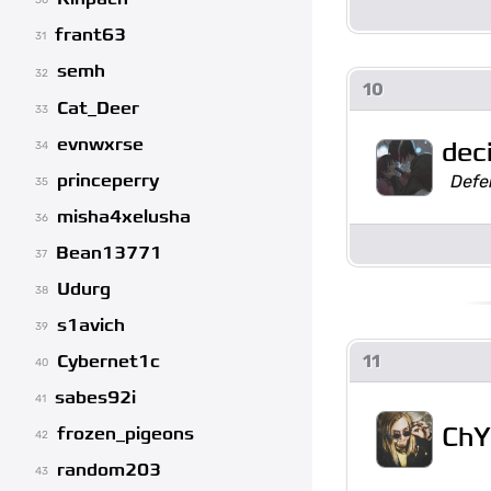
30
frant63
31
semh
32
10
Cat_Deer
33
evnwxrse
dec
34
princeperry
Defe
35
misha4xelusha
36
Bean13771
37
Udurg
38
s1avich
39
Cybernet1c
11
40
sabes92i
41
ChY
frozen_pigeons
42
random203
43