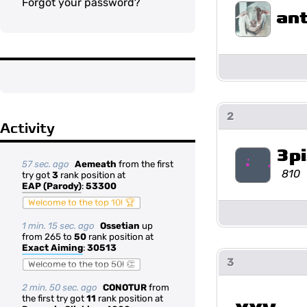
Forgot your password?
an
2
Activity
3p
57 sec. ago
Aemeath
from the first
810
try got
3
rank position at
EAP (Parody)
:
53300
Welcome to the top 10! 🏆
1 min. 15 sec. ago
Ossetian
up
from 265 to
50
rank position at
Exact Aiming
:
30513
3
Welcome to the top 50! 👏
2 min. 50 sec. ago
CONOTUR
from
the first try got
11
rank position at