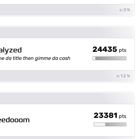
s: 0 %
24435
alyzed
pts
e da title then gimme da cash
s: 1.2 %
23381
pts
eedooom